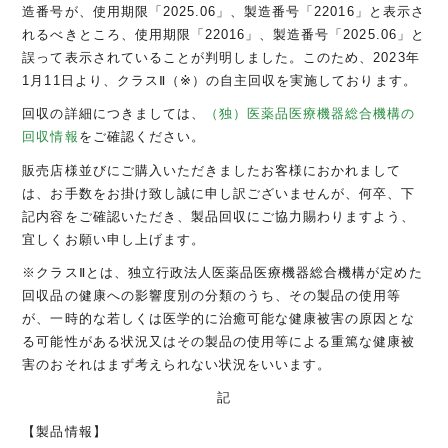
造番号が、使用期限「
2025.06
」、製造番号「
22016
」と表示さ
れるべきところ、使用期限「
22016
」、製造番号「
2025.06
」と
誤って表示されていることが判明しました。このため、
2023
年
1
月
11
日より、クラス
Ⅱ
（
※
）の自主回収を実施しております。
回収の詳細につきましては、
（独）医薬品医療機器総合機構の
回収情報
をご確認ください。
販売店様並びにご購入いただきましたお客様におかれまして
は、お手数をお掛け致し誠に申し訳ございませんが、何卒、下
記内容をご確認いただき、製品回収にご協力賜わりますよう、
宜しくお願い申し上げます。
※
クラス
Ⅱ
とは、独立行政法人医薬品医療機器総合機構が定めた
回収品の健康への影響度別の分類のうち、その製品の使用等
が、一時的な若しくは医学的に治癒可能な健康被害の原因とな
る可能性がある状況又はその製品の使用等による重篤な健康被
害のおそれはまず考えられない状況をいいます。
記
【製品情報】