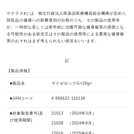
※
クラス
Ⅱ
とは、独立行政法人医薬品医療機器総合機構が定めた
回収品の健康への影響度別の分類のうち、その製品の使用等
が、一時的な若しくは医学的に治癒可能な健康被害の原因とな
る可能性がある状況又はその製品の使用等による重篤な健康被
害のおそれはまず考えられない状況をいいます。
記
【製品情報】
■製品名
マイゼロック
G<20g>
■JAN
コード
4 956622 110138
■対象製造番号(及
21013
（
2024
年
3
月）
び使用期限)
21028
（
2024
年
8
月）
22016
（
2025
年
6
月）