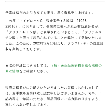
平素は格別のお引き立てを賜り、厚く御礼申し上げます。
この度「マイゼロック
G
（製造番号：
21013
、
21028
、
22016
）」におきまして、個装箱に表示された有効成分名が、
「グリチルレチン酸」と表示されるべきところ、「グリチルリ
チン酸」と誤って表示されていることが弊社にて発覚いたしま
した。このため、
2023
年
2
月
10
日より、クラス
Ⅱ
（
※
）の自主回
収を実施しております。
回収の詳細につきましては、
（独）医薬品医療機器総合機構の
回収情報
をご確認ください。
販売店様並びにご購入いただきましたお客様におかれまして
は、お手数をお掛け致し誠に申し訳ございませんが、何卒、下
記内容をご確認いただき、製品回収にご協力賜わりますよう、
宜しくお願い申し上げます。