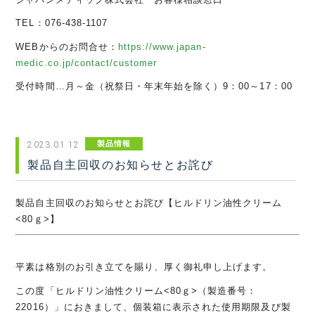
TEL
：
076-438-1107
WEB
からのお問合せ：
https://www.japan-
medic.co.jp/contact/customer
受付時間
…
月～金（祝祭日・年末年始を除く）
9
：
00
～
17
：
00
製品情報
2023.01.12
製品自主回収のお知らせとお詫び
製品自主回収のお知らせとお詫び【ヒルドリン油性クリーム
<80
ｇ
>
】
平素は格別のお引き立てを賜り、厚く御礼申し上げます。
この度「ヒルドリン油性クリーム
<80
ｇ
>
（製造番号：
22016
）」におきまして、個装箱に表示された使用期限及び製