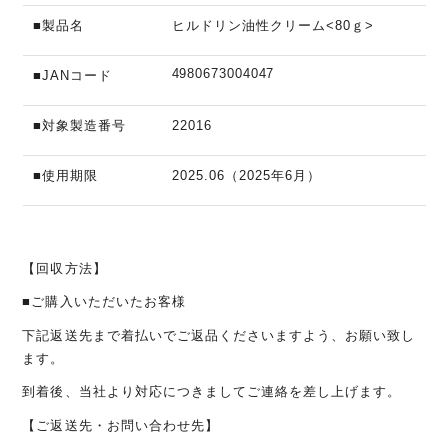
■製品名
ヒルドリン油性クリーム
<80
ｇ
>
4980673004047
■JAN
コード
■対象製造番号
22016
■使用期限
2025.06
（
2025
年
6
月）
【回収方法】
■ご購入いただいたお客様
下記返送先まで着払いでご返品くださいますよう、お願い致し
ます。
到着後、当社より対応につきましてご連絡を差し上げます。
【ご返送先・お問い合わせ先】