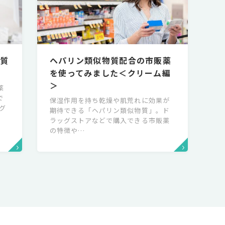
物質
ヘパリン類似物質配合の市販薬
を使ってみました＜クリーム編
＞
薬
で
保湿作用を持ち乾燥や肌荒れに効果が
グ
期待できる「ヘパリン類似物質」。ド
ラッグストアなどで購入できる市販薬
の特徴や…