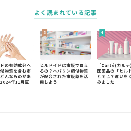
よく読まれている記事
イドの有効成分ヘ
ヒルドイドは市販で買え
「Carté(カルテ
類似物質を含む市
るの？ヘパリン類似物質
医薬品の「ヒル
はどんなものがあ
が配合された市販薬を活
と同じ？違いを
2024年11月更
用しよう
みました