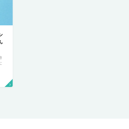
ン
ん
物
に